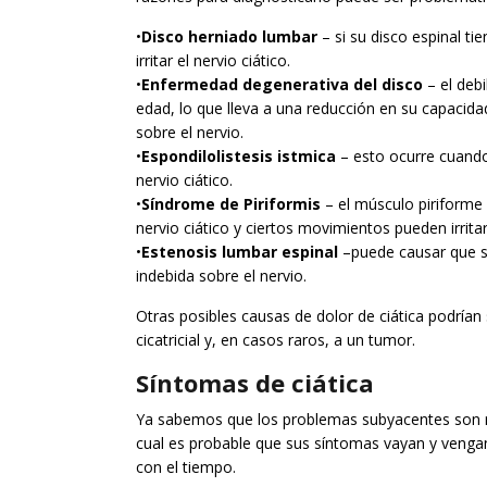
•
Disco herniado lumbar
– si su disco espinal ti
irritar el nervio ciático.
•
Enfermedad degenerativa del disco
– el debi
edad, lo que lleva a una reducción en su capacid
sobre el nervio.
•
Espondilolistesis istmica
– esto ocurre cuando 
nervio ciático.
•
Síndrome de Piriformis
– el músculo piriforme 
nervio ciático y ciertos movimientos pueden irritar
•
Estenosis lumbar espinal
–puede causar que su
indebida sobre el nervio.
Otras posibles causas de dolor de ciática podrían
cicatricial y, en casos raros, a un tumor.
Síntomas de ciática
Ya sabemos que los problemas subyacentes son re
cual es probable que sus síntomas vayan y veng
con el tiempo.