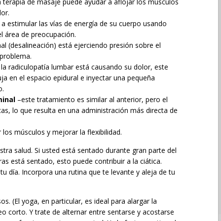
la terapia de masaje puede ayudar a aflojar los músculos
or.
 a estimular las vías de energía de su cuerpo usando
l área de preocupación.
al (desalineación) está ejerciendo presión sobre el
l problema.
 la radiculopatía lumbar está causando su dolor, este
ja en el espacio epidural e inyectar una pequeña
o.
minal
–este tratamiento es similar al anterior, pero el
cas, lo que resulta en una administración más directa de
r los músculos y mejorar la flexibilidad.
stra salud. Si usted está sentado durante gran parte del
as está sentado, esto puede contribuir a la ciática.
día. Incorpora una rutina que te levante y aleja de tu
s. (El yoga, en particular, es ideal para alargar la
 corto. Y trate de alternar entre sentarse y acostarse