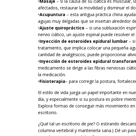
•
Masaje
– si la causa de su ciática es muscular, 
afectados, restaurar la movilidad y disminuir el dol
•
Acupuntura
– esta antigua práctica china ayuda
agujas muy delgadas que se insertan alrededor de
•
Ajuste quiropráctico
– si una subluxación espin
nervio ciático, un ajuste espinal puede resolver e
•
Inyección de esteroides epidural lumbar
– si
tratamiento, que implica colocar una pequeña agu
cantidad de analgésicos, puede proporcionar alivi
•
Inyección de esteroides epidural transfora
medicamento se dirige a las fibras nerviosas ciáti
la medicación.
•
Fisioterapia
– para corregir la postura, fortalece
El estilo de vida juega un papel importante en nue
día, y especialmente si su postura es pobre mientr
Explora formas de conseguir más movimiento en tu 
escritorio.
¿Qué tal un escritorio de pie? O estirando descanso
columna vertebral y mantenerla sana.) Dé un paseo