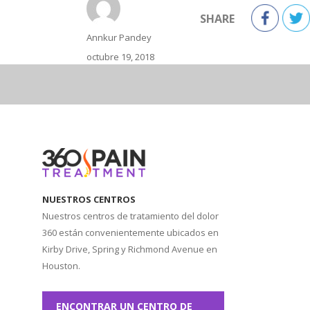
SHARE
Autor
Annkur Pandey
Publicado
octubre 19, 2018
el
NUESTROS CENTROS
Nuestros centros de tratamiento del dolor
360 están convenientemente ubicados en
Kirby Drive, Spring y Richmond Avenue en
Houston.
ENCONTRAR UN CENTRO DE